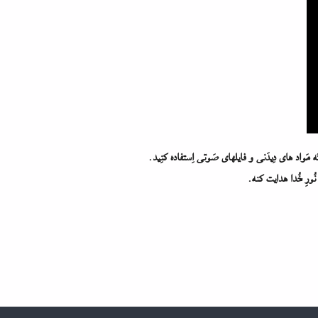
مَواد های دِیدَنی و فایلهای صَوتی اِستفاده کنِید.
نُورِ خُدا هدایت کنه.