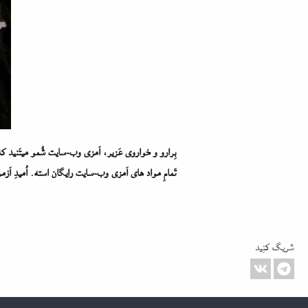
بِرارو و خواروی عَزیر، اَمزی وب-سایت شُمو میتَنید که ب
تَمامِ مواد های اَمزی وب-سایت رایگان استه. اُمیدِ اَزمو 
شریگ کنِید