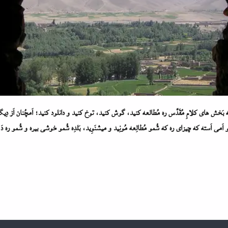
َخش های کلامِ مُقَدَّس ره مُطالعه کنید، گوش کنید، توخ کنید و دانلود کنید؛ اَمچُنان اَز دِیگه 
اَمی اَسته که چیزای ره که شُمو مُطالِعه مُونِید و میشنَوِید، بَلدِه شُمو خوشی بیره و شُمو ره دَ 