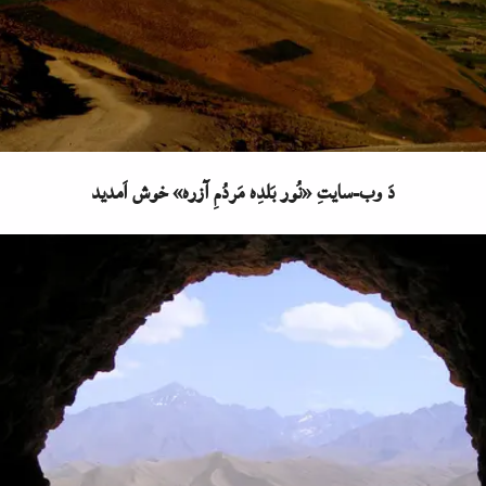
دَ وب-سایتِ «نُور بَلدِه مَردُمِ آزره» خوش اَمدید